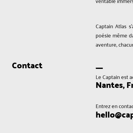
véritable immer
Captain Atlas s
poésie même dan
aventure, chacun
Contact
---
Le Captain est a
Nantes, F
Entrez en contact
hello@cap