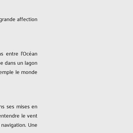
 grande affection
ns entre l’Océan
age dans un lagon
ntemple le monde
ns ses mises en
 entendre le vent
a navigation. Une