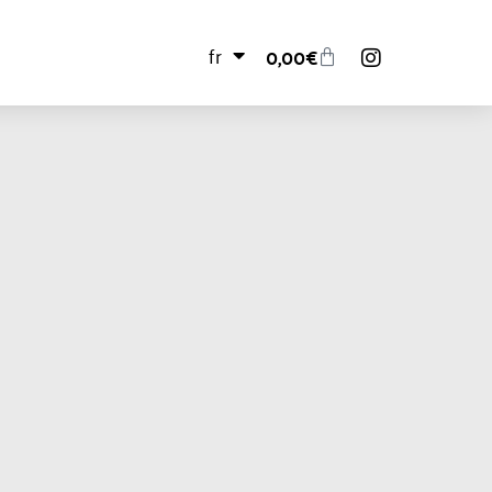
fr
0,00
€