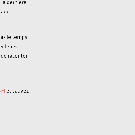
 la dernière
tage.
pas le temps
er leurs
t de raconter
SM
et sauvez