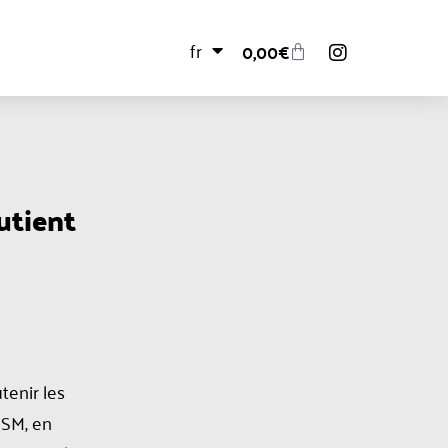
fr
0,00
€
utient
tenir les
NSM, en