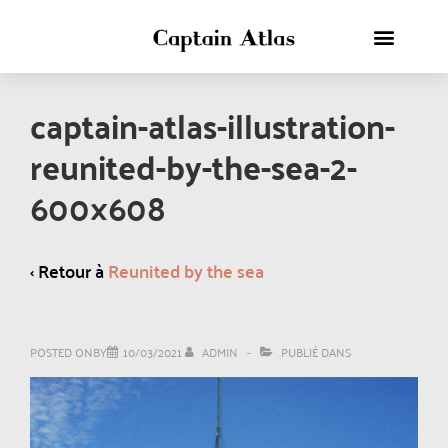
captain-atlas-illustration-
reunited-by-the-sea-2-
600×608
‹ Retour à
Reunited by the sea
POSTED ONBY
10/03/2021
ADMIN
PUBLIÉ DANS