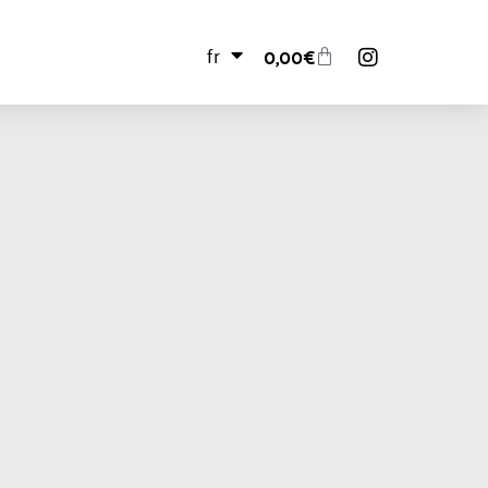
fr
0,00
€