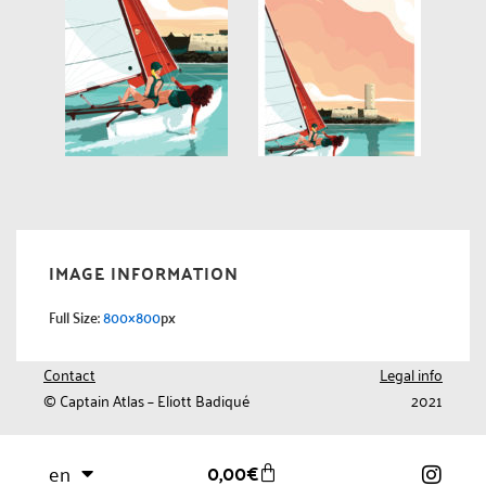
IMAGE INFORMATION
Full Size:
800×800
px
Contact
Legal info
© Captain Atlas – Eliott Badiqué
2021
0,00
€
en