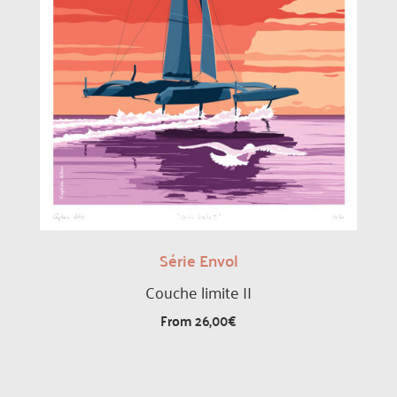
Série Envol
Couche limite II
From
26,00
€