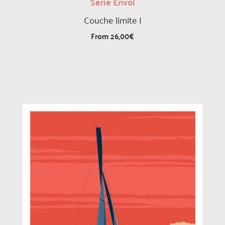
Série Envol
Couche limite I
From
26,00
€